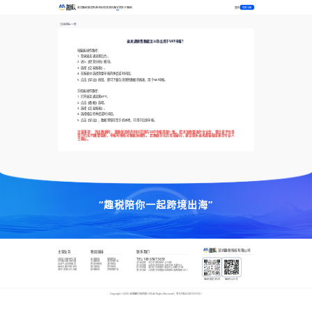
登录
首页
趣税服务
免费开店
跨境资讯
趣学院
关于趣税
免费注册
返回上一页
速卖通销售数据怎么导出用于VAT申报？
电脑端操作路径：
1. 登录速卖通卖家后台。
2. 进入【经营分析】模块。
3. 选择【交易报表】。
4. 在报表中选择需要申报的季度或时间段。
5. 点击【导出】按钮，即可下载包含销售数据的报表，用于VAT申报。
手机端操作路径：
1. 打开速卖通卖家APP。
2. 点击【数据】选项。
3. 选择【交易报表】。
4. 选择相应的季度或时间段。
5. 点击【导出】，数据将保存至手机本地，可用于后续申报。
注意事项： 导出数据时，请确保选择的时间范围与VAT申报周期一致。 若涉及欧盟海外仓业务，需注意平台是
否已代扣代缴增值税，申报时需核对数据准确性。 若数据存在异常或疑问，建议联系速卖通客服或税务专业人
士确认。
“趣税陪你一起跨境出海”
深圳趣税科技有限公司
主营业务
税局链接
联系我们
VAT新注册/转代理
英国税局
德国税局
TEL:
185 6587 3653
EPR新注册/转代理
法国税局
意大利税局
深圳总部
：
龙华龙胜恒博中心16楼
全球产品合规服务
西班牙税局
波兰税局
青岛分部
：
山东省青岛市市北区中海大厦503
商标注册/外观专利
捷克税局
荷兰税局
杭州分部
：
浙江杭州市富亿商业中心B座1015B
海外/香港公司注册
瑞典税局
阿联酋税局
南京分部
：
江苏南京市建邺区南部市政南塔楼621-1
趣税服务咨询
趣税公众号
Copyright ©
2026
深圳趣税科技有限公司 All Rights Reserved |
粤ICP备2022072555号-1