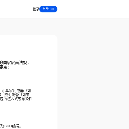
登录
免费注册
定的国家层面法规，
要点：
） 小型家用电器（如
） 照明设备（如节
不包括植入式或感染性
取BDO编号。