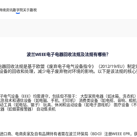
跨境资讯
趣学院
关于趣税
波兰WEEE电子电器回收法规及法规有哪些？
电器回收法规是基于欧盟《废弃电子电气设备指令》（2012/19/EU）制
设备的回收和处理，减少电子废弃物对环境的影响。以下是该法规的核心
子电气设备（EEE）均需遵守，包括但不限于： 大型家用电器（如冰箱、洗衣机
信息技术和通信设备（如电脑、手机、打印机） 消费类设备（如电视、音响、相机
 电动工具（如电钻、锯子） 玩具、休闲和运动设备（如电子游戏机） 医疗设备（
仪器（如烟雾报警器） 自动售卖机
进口商、电商卖家及自有品牌持有者需在波兰环保局（BDO）注册WEEE EPR，获