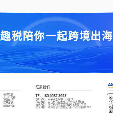
“趣税陪你一起跨境出海
联系我们
德国税局
TEL:
185 6587 3653
意大利税局
深圳总部
：
龙华龙胜恒博中心16楼
波兰税局
青岛分部
：
山东省青岛市市北区中海大厦503
荷兰税局
杭州分部
：
浙江杭州市富亿商业中心B座1015B
阿联酋税局
南京分部
：
江苏南京市建邺区南部市政南塔楼621-1