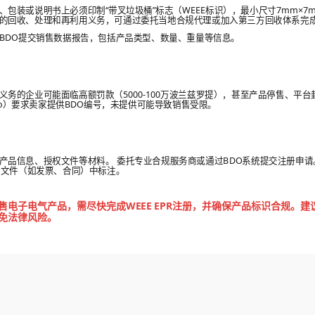
、包装或说明书上必须印制“带叉垃圾桶”标志（WEEE标识），最小尺寸7mm×7
的回收、处理和再利用义务，可通过委托当地合规代理或加入第三方回收体系完
BDO提交销售数据报告，包括产品类型、数量、重量等信息。
义务的企业可能面临高额罚款（5000-100万波兰兹罗提），甚至产品停售、平台
gro）要求卖家提供BDO编号，未提供可能导致销售受限。
产品信息、授权文件等材料。 委托专业合规服务商或通过BDO系统提交注册申请
业文件（如发票、合同）中标注。
售电子电气产品，需尽快完成WEEE EPR注册，并确保产品标识合规。
免法律风险。