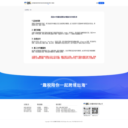
登录
首页
趣税服务
免费开店
跨境资讯
趣学院
关于趣税
免费注册
返回上一页
英国vat申报税收费用如何缴纳方式有哪几种
1.自动扣款
需绑定英国本地银行账户，税务局会在申报截止日后自动扣除应缴税款。此方式适用于在英国本地有经营活动的企业，跨
境电商企业一般较少使用。
2. 银行转账
可通过英国本地银行账户或国际银行账户转账至英国税务局（HMRC）指定账户。需注意填写准确的收款信息，包括IBAN
账号、BIC代码等，并在附言中注明英国VAT税号（格式为GB+9位数字），以便税务局准确识别。
3. 在线支付
部分支付平台（如Payoneer、WorldFirst、连连支付等）支持直接向英国税务局缴纳税款。以Payoneer为例，需登录平台
官网，选择“英国VAT缴税”功能，输入税号、缴税金额等信息后完成支付，支付完成后可下载电子回执作为凭证。
4. 第三方代缴服务
部分税务代理机构或跨境服务平台（如欧税通）提供代缴服务，企业可将税款支付给代理机构，由其代为完成申报和缴税
流程。需注意选择正规、有资质的代理机构，避免税务风险。
注意事项： 缴税需在申报截止日后1个月内完成，逾期可能产生罚款。 若使用非英国本地银行账户转账，需确
保银行支持国际转账，并注意汇率波动和手续费。 缴税后需保存好支付凭证，以便在申报系统中上传或备查。
“趣税陪你一起跨境出海”
深圳趣税科技有限公司
主营业务
税局链接
联系我们
VAT新注册/转代理
英国税局
德国税局
TEL:
185 6587 3653
EPR新注册/转代理
法国税局
意大利税局
深圳总部
：
龙华龙胜恒博中心16楼
全球产品合规服务
西班牙税局
波兰税局
青岛分部
：
山东省青岛市市北区中海大厦503
商标注册/外观专利
捷克税局
荷兰税局
杭州分部
：
浙江杭州市富亿商业中心B座1015B
海外/香港公司注册
瑞典税局
阿联酋税局
南京分部
：
江苏南京市建邺区南部市政南塔楼621-1
趣税服务咨询
趣税公众号
Copyright ©
2026
深圳趣税科技有限公司 All Rights Reserved |
粤ICP备2022072555号-1