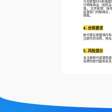
凡在欧盟EEA和英
分特殊商品（如药品
准。 文件管理：保
监管部门的联络点，
销售。
4. 合规要求
欧代需在欧盟境内有
注欧代的名称、地
5. 风险提示
未注册欧代或使用虚
资质的欧代服务至关