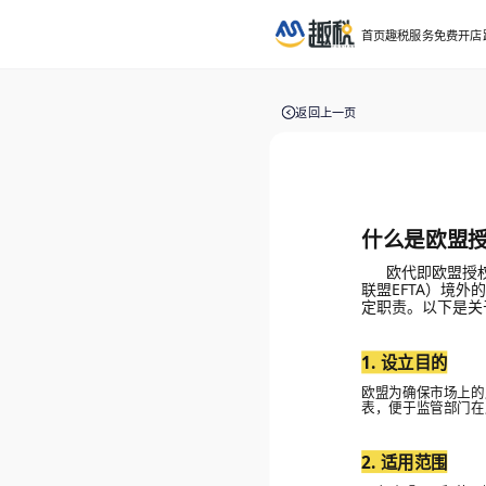
首页
趣税服务
免费开店
返回上一页
什么是欧盟
欧代即欧盟授权代
联盟EFTA）境
定职责。以下是关
1. 设立目的
欧盟为确保市场上的
表，便于监管部门在
2. 适用范围