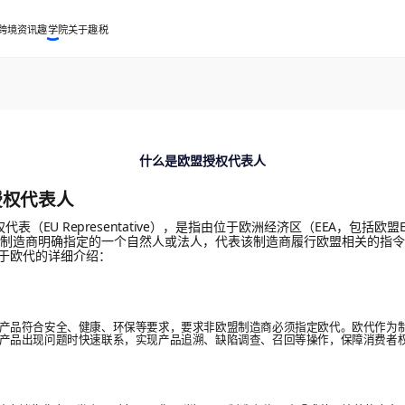
跨境资讯
趣学院
关于趣税
什么是欧盟授权代表人
授权代表人
表（EU Representative），是指由位于欧洲经济区（EEA，包括欧
外的制造商明确指定的一个自然人或法人，代表该制造商履行欧盟相关的指
于欧代的详细介绍：
产品符合安全、健康、环保等要求，要求非欧盟制造商必须指定欧代。欧代作为
产品出现问题时快速联系，实现产品追溯、缺陷调查、召回等操作，保障消费者