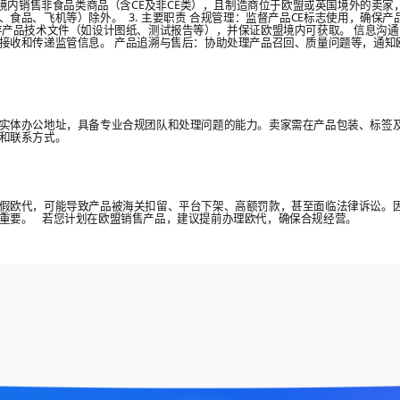
国境内销售非食品类商品（含CE及非CE类），且制造商位于欧盟或英国境外的卖家
、食品、飞机等）除外。 3. 主要职责 合规管理：监督产品CE标志使用，确保
存产品技术文件（如设计图纸、测试报告等），并保证欧盟境内可获取。 信息沟
接收和传递监管信息。 产品追溯与售后：协助处理产品召回、质量问题等，通知
实体办公地址，具备专业合规团队和处理问题的能力。卖家需在产品包装、标签
址和联系方式。
假欧代，可能导致产品被海关扣留、平台下架、高额罚款，甚至面临法律诉讼。
重要。 若您计划在欧盟销售产品，建议提前办理欧代，确保合规经营。