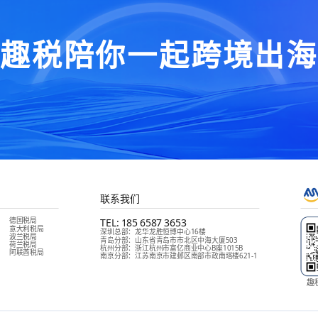
“趣税陪你一起跨境出海
联系我们
德国税局
TEL:
185 6587 3653
意大利税局
深圳总部
：
龙华龙胜恒博中心16楼
波兰税局
青岛分部
：
山东省青岛市市北区中海大厦503
荷兰税局
杭州分部
：
浙江杭州市富亿商业中心B座1015B
阿联酋税局
南京分部
：
江苏南京市建邺区南部市政南塔楼621-1
趣