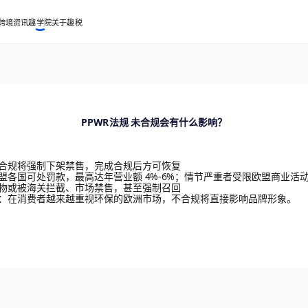
跨境资讯
趣学院
关于趣税
PPWR法规 未合规会有什么影响？
合规将强制下架禁售，完成合规后方可恢复
盟各国可处罚款，最高达年营业额 4%-6%；情节严重者受限欧盟商业活
物或被海关拦截、市场禁售，甚至强制召回
：在消费者越来越重视环保的欧洲市场，不合规将直接影响品牌形象。