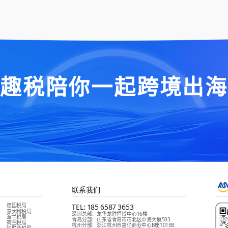
“趣税陪你一起跨境出海
联系我们
德国税局
TEL:
185 6587 3653
意大利税局
深圳总部
：
龙华龙胜恒博中心16楼
波兰税局
青岛分部
：
山东省青岛市市北区中海大厦503
荷兰税局
杭州分部
：
浙江杭州市富亿商业中心B座1015B