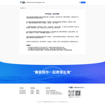
登录
首页
趣税服务
免费开店
跨境资讯
趣学院
关于趣税
免费注册
返回上一页
EPR申报异常，如何转代理呢？
1.确认异常原因首先需明确EPR申报异常的具体原因，如申报逾期、注册信息不完整、代理机构问题等。可通过各国EPR官
方查询网站或联系原代理机构核实情况。
2.选择新的代理机构选择具备资质和经验的第三方代理机构，如速卖通平台特甄选的合规服务商（如跨规盈、欧代易
等）。确保代理机构能提供专业的EPR合规服务，包括注册、申报、续费等。
3。准备转代理所需资料一般需要提供以下材料：公司营业执照（中文及英文版本）法人身份证/护照复印件原EPR注册号及
证书最近一次申报回执（如有）公司信息表（含公司名称、地址、联系方式等）
4.提交转代理申请将准备好的资料提交给新的代理机构，填写转代理申请表，明确转代理的国家、品类及具体需求。部分
国家（如德国WE EE、电池法）可能需要额外的授权文件（POA）。
5.配合代理机构完成手续代理机构会根据各国EPR法规要求，与当地环保组织或回收机构沟通，完成转代理手续。可能需要
卖家配合提供更多信息或签署相关文件。
6.更新平台信息转代理完成后，及时在销售平台（如速卖通、亚马逊等）更新EPR注册号及资质信息，确保商品合规上架。
注意事项
：
转代理过程中需密切关注EPR注册号状态，避免因申报中断导致注册号失效。
不同国家的EPR转代理流程和要求可能不同，建议提前咨询代理机构或专业顾问。
若原代理机构已倒闭或无法联系，需尽快通过官方渠道核实注册号有效性，并采取相应措施。
“趣税陪你一起跨境出海”
深圳趣税科技有限公司
主营业务
税局链接
联系我们
VAT新注册/转代理
英国税局
德国税局
TEL:
185 6587 3653
EPR新注册/转代理
法国税局
意大利税局
深圳总部
：
龙华龙胜恒博中心16楼
全球产品合规服务
西班牙税局
波兰税局
青岛分部
：
山东省青岛市市北区中海大厦503
商标注册/外观专利
捷克税局
荷兰税局
杭州分部
：
浙江杭州市富亿商业中心B座1015B
海外/香港公司注册
瑞典税局
阿联酋税局
南京分部
：
江苏南京市建邺区南部市政南塔楼621-1
趣税服务咨询
趣税公众号
Copyright ©
2026
深圳趣税科技有限公司 All Rights Reserved |
粤ICP备2022072555号-1