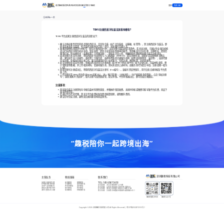
登录
首页
趣税服务
免费开店
跨境资讯
趣学院
关于趣税
免费注册
返回上一页
TEMU注册西班牙包装法流程有哪些?
TEMU平台卖家注册西班牙包装法的流程如下：
确认注册必要性若您的商品销往西班牙，且涉及包装（如产品包装盒、运输箱、标签等），需注册西班牙包装法。即
使商品本身非包装类，但包装作为销售环节的一部分，也需履行合规义务。
准备注册材料西班牙VAT税号：需先注册西班牙VAT，这是注册包装法的前置条件。若尚未注册，可通过专业服务机构
或自行向西班牙税务机关申请。营业执照：提供企业营业执照副本扫描件，需清晰显示企业名称、注册地址、经营范
围等信息。授权委托书（若委托第三方代理注册）：需加盖企业公章，明确授权代理机构办理包装法注册事宜。
选择注册方式自主注册：需向西班牙生态转型与人口挑战部（MITECO）提交注册申请，流程复杂且需熟悉当地法
规。建议由专业人员操作。委托第三方服务商：选择有资质的合规服务机构（如跨境卖家参谋、易迈等），由其代理
完成注册、申报及后续合规工作。服务商通常提供一站式服务，包括注册、费用核算、年度申报等。
提交注册申请若自主注册，需通过西班牙官方注册系统（如MITECO的在线平台）填写企业信息、包装材料类型、预
计销售量等数据，并上传相关材料。若委托服务商，需向其提供上述材料，由服务商代为提交申请。注册周期一般为
3-5周。
获取注册号注册成功后，将获得西班牙包装法注册号（Env编号）。该编号需妥善保存，用于后续合规申报及平台资
质上传。
上传注册号至TEMU平台登录TEMU卖家中心，进入“账户管理”→“主体详情”→“生产者延伸责任资质”，点击“添加注册
号”，选择国家为“西班牙”，填写注册号及资质类型，提交审核。平台审核通过后，即可完成合规绑定。
注意事项
：
西班牙包装法注册需每年申报包装材料销售重量，并缴纳环保回收费。未按时申报或缴费可能导致平台扣费、商品下
架或资金冻结。
若通过平台代扣代缴，需关注平台收费标准及费用核算周期，避免额外费用。
建议尽早完成注册，避免因合规问题影响商品销售。
“趣税陪你一起跨境出海”
深圳趣税科技有限公司
主营业务
税局链接
联系我们
VAT新注册/转代理
英国税局
德国税局
TEL:
185 6587 3653
EPR新注册/转代理
法国税局
意大利税局
深圳总部
：
龙华龙胜恒博中心16楼
全球产品合规服务
西班牙税局
波兰税局
青岛分部
：
山东省青岛市市北区中海大厦503
商标注册/外观专利
捷克税局
荷兰税局
杭州分部
：
浙江杭州市富亿商业中心B座1015B
海外/香港公司注册
瑞典税局
阿联酋税局
南京分部
：
江苏南京市建邺区南部市政南塔楼621-1
趣税服务咨询
趣税公众号
Copyright ©
2026
深圳趣税科技有限公司 All Rights Reserved |
粤ICP备2022072555号-1