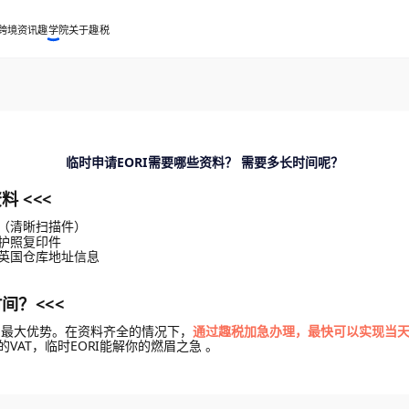
跨境资讯
趣学院
关于趣税
临时申请EORI需要哪些资料？ 需要多长时间呢？
料 <<<
（清晰扫描件）
护照复印件
英国仓库地址信息
间？<<<
I的最大优势。在资料齐全的情况下，
通过趣税加急办理，最快可以实现当天或
VAT，临时EORI能解你的燃眉之急 。