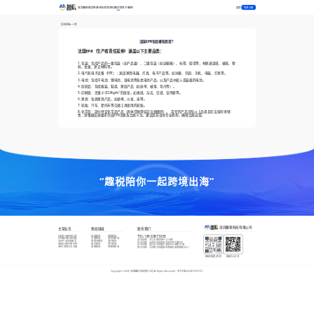
登录
首页
趣税服务
免费开店
跨境资讯
趣学院
关于趣税
免费注册
返回上一页
法国EPR包括哪些类型？
法国EPR（生产者责任延伸）涵盖以下主要品类：
1. 包装：包括产品的一级包装（如产品盒）、二级包装（如运输箱）、标签、胶带等，材质涵盖纸、玻璃、塑
料、金属、复合材料等。
2. 电气和电子设备（EEE）：涵盖家用电器、灯具、电子产品等，如冰箱、空调、手机、电脑、灯具等。
3. 电池：包括干电池、锂电池、湿电池等各类电池产品，以及产品中嵌入或装载的电池。
4. 纺织品：包括服装、鞋类、家纺产品（如床单、被罩、毛巾等）。
5. 印刷纸：克重小于224g/m²的纸张，如报纸、杂志、信纸、宣传册等。
6. 家具：各类家具产品，如桌椅、沙发、床等。
7. 轮胎：汽车、摩托车等交通工具使用的轮胎。
8. 化学品：部分特定化学品产品（具体范围需结合法规细则）。 若您的产品涉及以上品类且在法国市场销
售，需根据法规要求完成EPR注册及合规义务。建议提前咨询专业机构，确保合规运营。
“趣税陪你一起跨境出海”
深圳趣税科技有限公司
主营业务
税局链接
联系我们
VAT新注册/转代理
英国税局
德国税局
TEL:
185 6587 3653
EPR新注册/转代理
法国税局
意大利税局
深圳总部
：
龙华龙胜恒博中心16楼
全球产品合规服务
西班牙税局
波兰税局
青岛分部
：
山东省青岛市市北区中海大厦503
商标注册/外观专利
捷克税局
荷兰税局
杭州分部
：
浙江杭州市富亿商业中心B座1015B
海外/香港公司注册
瑞典税局
阿联酋税局
南京分部
：
江苏南京市建邺区南部市政南塔楼621-1
趣税服务咨询
趣税公众号
Copyright ©
2026
深圳趣税科技有限公司 All Rights Reserved |
粤ICP备2022072555号-1