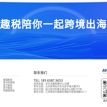
“趣税陪你一起跨境出海
联系我们
德国税局
TEL:
185 6587 3653
意大利税局
深圳总部
：
龙华龙胜恒博中心16楼
波兰税局
青岛分部
：
山东省青岛市市北区中海大厦503
荷兰税局
杭州分部
：
浙江杭州市富亿商业中心B座1015B
阿联酋税局
南京分部
：
江苏南京市建邺区南部市政南塔楼621-1
趣