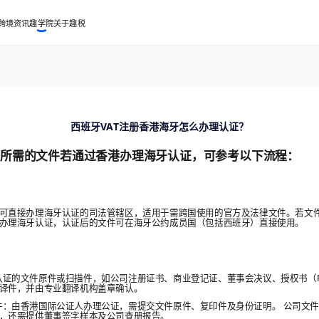
跨境资讯
趣学院
关于趣税
西班牙VAT注册香港海牙怎么办理认证？
册所需的文件若通过香港办理海牙认证，可参考以下流程：
可直接办理海牙认证的司法管辖区，适用于需跨国使用的官方及法律文件。若文
办理海牙认证，认证后的文件可在海牙公约成员国（包括西班牙）直接使用。
备需认证的文件原件或扫描件，如公司注册证书、商业登记证、董事会决议、授权书（P
翻译件，并由专业翻译机构盖章确认。
人文件：由香港国际公证人办理公证，需提交文件原件、复印件及身份证明。 公司文
外，还需提供董事签字样本及公司查册报告。