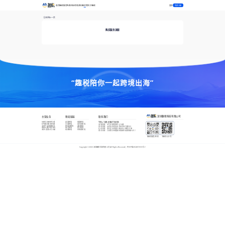
登录
首页
趣税服务
免费开店
跨境资讯
趣学院
关于趣税
免费注册
返回上一页
购买服务流程
“趣税陪你一起跨境出海”
深圳趣税科技有限公司
主营业务
税局链接
联系我们
VAT新注册/转代理
英国税局
德国税局
TEL:
185 6587 3653
EPR新注册/转代理
法国税局
意大利税局
深圳总部
：
龙华龙胜恒博中心16楼
全球产品合规服务
西班牙税局
波兰税局
青岛分部
：
山东省青岛市市北区中海大厦503
商标注册/外观专利
捷克税局
荷兰税局
杭州分部
：
浙江杭州市富亿商业中心B座1015B
海外/香港公司注册
瑞典税局
阿联酋税局
南京分部
：
江苏南京市建邺区南部市政南塔楼621-1
趣税服务咨询
趣税公众号
Copyright ©
2026
深圳趣税科技有限公司 All Rights Reserved |
粤ICP备2022072555号-1