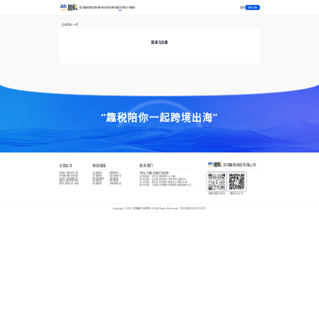
登录
首页
趣税服务
免费开店
跨境资讯
趣学院
关于趣税
免费注册
返回上一页
登录与注册
“趣税陪你一起跨境出海”
深圳趣税科技有限公司
主营业务
税局链接
联系我们
VAT新注册/转代理
英国税局
德国税局
TEL:
185 6587 3653
EPR新注册/转代理
法国税局
意大利税局
深圳总部
：
龙华龙胜恒博中心16楼
全球产品合规服务
西班牙税局
波兰税局
青岛分部
：
山东省青岛市市北区中海大厦503
商标注册/外观专利
捷克税局
荷兰税局
杭州分部
：
浙江杭州市富亿商业中心B座1015B
海外/香港公司注册
瑞典税局
阿联酋税局
南京分部
：
江苏南京市建邺区南部市政南塔楼621-1
趣税服务咨询
趣税公众号
Copyright ©
2026
深圳趣税科技有限公司 All Rights Reserved |
粤ICP备2022072555号-1