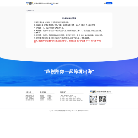
登录
首页
趣税服务
免费开店
跨境资讯
趣学院
关于趣税
免费注册
返回上一页
意大利WEEE产品范围
1.温度交换设备：如冰箱、空调等用于调节温度的设备。
2. 屏幕类设备：配备表面积超过100㎝²屏幕、监视器及相关设备，如大尺寸电视、专业显示器等。
3. 照明设备：灯、充放气体灯等各类照明产品。
4. 大型电器：外部尺寸至少大于50厘米的大型电器，但需排除属于上述1、2、3类的设备，例如大型洗衣机、
烘干机等。
5. 小型设备：外部尺寸不超过50厘米的小型设备，且不属于上述1、2、3、6类，如小型吸尘器、电热水壶等。
6. 小型计算机和电信设备：同样外部尺寸不超过50厘米，涵盖平板电脑、小型路由器等。
此外，若销售的电气设备含电池（如充电式小家电），需同时注册“电子电气设备（EEE）”和“电池”两个分
类。
“趣税陪你一起跨境出海”
深圳趣税科技有限公司
主营业务
税局链接
联系我们
VAT新注册/转代理
英国税局
德国税局
TEL:
185 6587 3653
EPR新注册/转代理
法国税局
意大利税局
深圳总部
：
龙华龙胜恒博中心16楼
全球产品合规服务
西班牙税局
波兰税局
青岛分部
：
山东省青岛市市北区中海大厦503
商标注册/外观专利
捷克税局
荷兰税局
杭州分部
：
浙江杭州市富亿商业中心B座1015B
海外/香港公司注册
瑞典税局
阿联酋税局
南京分部
：
江苏南京市建邺区南部市政南塔楼621-1
趣税服务咨询
趣税公众号
Copyright ©
2026
深圳趣税科技有限公司 All Rights Reserved |
粤ICP备2022072555号-1