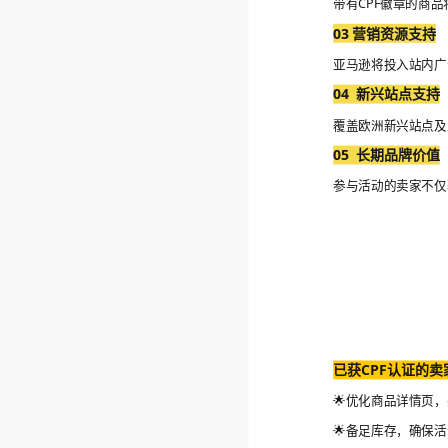
带有CPF徽章的商
03 营销资源支持
亚马逊将投入站内广
04 新兴站点支持
覆盖欧洲新兴站点及
05 长期品牌价值
参与活动的卖家不仅
已获CPF认证的卖
🌟优化商品详情页，
🌟备足库存，确保