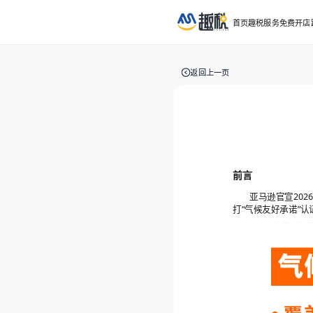
首页
趣税服务
免费开店
返回上一页
前言
亚马逊官宣202
打“气候友好承诺”