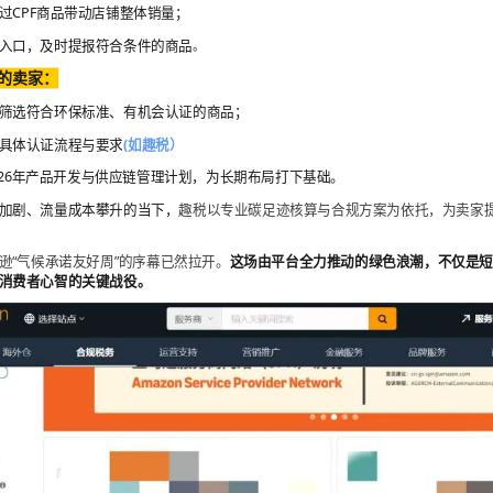
过CPF商品带动店铺整体销量；
名入口，及时提报符合条件的商品
。
的卖家：
，筛选符合环保标准、有机会认证的商品；
解具体认证流程与要求
(如趣税）
2026年产品开发与供应链管理计划，为长期布局打下基础。
加剧、流量成本攀升的当下，
趣税以专业碳足迹核算与合规方案为依托，为卖家
逊“气候承诺友好周”的序幕已然拉开。
这场由平台全力推动的绿色浪潮，不仅是
消费者心智的关键战役。